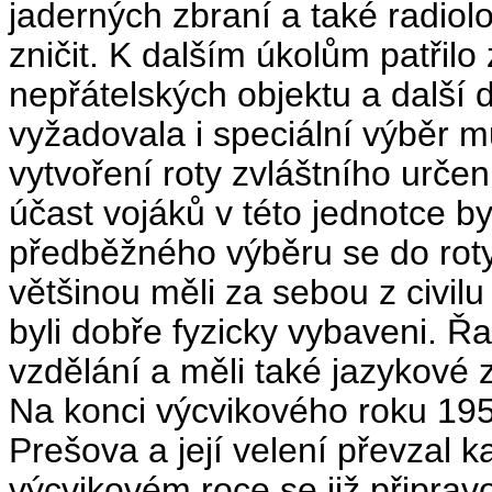
jaderných zbraní a také radiol
zničit. K dalším úkolům patřilo
nepřátelských objektu a další 
vyžadovala i speciální výběr
vytvoření roty zvláštního urče
účast vojá­ků v této jednotce 
předběžného výběru se do roty 
většinou měli za sebou z civ
byli dobře fyzicky vybaveni. Ř
vzdělání a měli také jazykové
Na konci výcvikového roku 195
Prešova a její velení převzal 
výcvikovém roce se již připrav