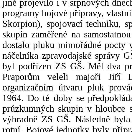
jiné projevilo i v srpnových dnec
programy bojové přípravy, vlastn
Skorpion), spojovací techniku, s
skupin zaměřené na samostatnou 
dostalo pluku mimořádné pocty v
náčelníka zpravodajské správy G
byl podřízen ZS GŠ. Měl dva pr
Praporům veleli majoři Jiří
organizačním útvaru pluk prová
1964. Do té doby se předpokláda
průzkumných skupin v hloubce st
výhradně ZS GŠ. Následně byla 
rotní. Bojové jednotky byly přip