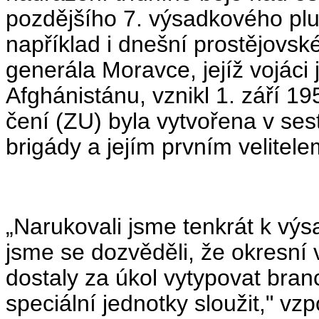
pozdějšího 7. výsadkového pluk
například i dneš­ní prostějovsk
generála Moravce, jejíž vojáci
Afghánistánu, vznikl 1. září 1
čení (ZU) byla vytvořena v se
brigády a jejím prvním velitele
„Narukovali jsme tenkrát k vý
jsme se dozvěděli, že okresní 
dostaly za úkol vytypovat bran
speciální jednotky sloužit," vz