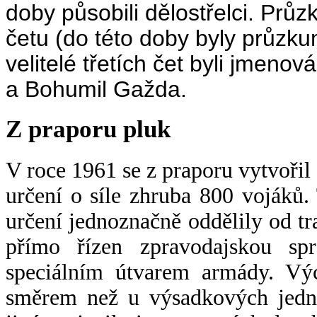
doby působili dělostřelci. Prů
četu (do této doby byly průzk
velitelé třetích čet byli jmeno
a Bohumil Gažda.
Z praporu pluk
V roce 1961 se z praporu vytvořil
určení o síle zhruba 800 vojáků.
určení jednoznačně oddělily od t
přímo řízen zpravodajskou spr
speciálním útvarem armády. Výc
směrem než u výsadkových jedno