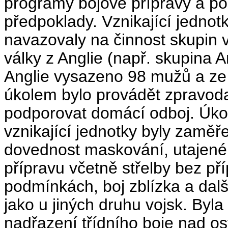
programy bojové přípravy a po
předpoklady. Vznikající jednotk
navazovaly na činnost skupin 
války z Anglie (např. skupina 
Anglie vysazeno 98 mužů a ze
úkolem bylo provádět zpravoda
podporovat domácí odboj. Úko
vznikající jednotky byly zamě
dovednost masko­vání, utajené
přípravu včetně střelby bez pří
podmínkách, boj zblízka a dalš
jako u jiných druhu vojsk. Byl
nadřazení třídní­ho boje nad os