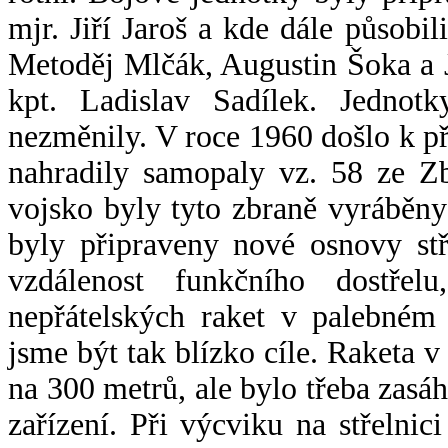
mjr. Jiří Jaroš a kde dále působil
Metoděj Mlčák, Augustin Šoka a J
kpt. Ladislav Sadílek. Jed­no
nezměnily. V roce 1960 došlo k p
nahradily samopaly vz. 58 ze Z
vojsko byly tyto zbraně vyráběny
byly připraveny nové osnovy st
vzdálenost funkčního dostře
nepřátelských raket v palebném
jsme být tak blízko cíle. Raketa 
na 300 metrů, ale bylo třeba zasáh
zařízení. Při výcviku na střelnic