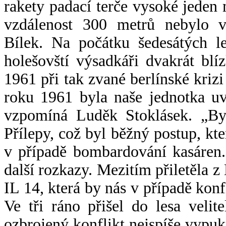
rakety padací terče vysoké jeden m
vzdálenost 300 metrů nebylo vů
Bílek. Na počátku šedesátých le
holešovští výsadkáři dvakrát bl
1961 při tak zvané berlínské krizi 
roku 1961 byla naše jednotka uv
vzpomíná Luděk Stoklásek. „By
Přílepy, což byl běžný postup, kt
v případě bombardování kasáren.
další rozkazy. Mezitím přiletěla 
IL 14, která by nás v případě kon
Ve tři ráno přišel do lesa veli
ozbrojený konflikt nejspíše vypu