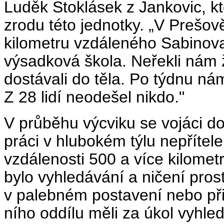
Luděk Stoklásek z Jankovic, kte
zrodu této jednotky. „V Prešov
kilometru vzdá­leného Sabinova
výsadková škola. Neřekli nám
dostávali do těla. Po týdnu nám
Z 28 lidí neodešel nikdo."
V průběhu výcviku se vojáci d
práci v hlubokém týlu nepřítel
vzdálenosti 500 a více kilomet
bylo vyhledávání a ničení pro
v palebném postavení nebo při
ního oddílu měli za úkol vyhled