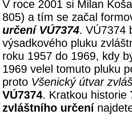
V roce 2001 si Milan Koša
805) a tím se začal form
určení VÚ7374
. VÚ7374 
výsadkového pluku zvláštn
roku 1957 do 1969, kdy by
1969 velel tomuto pluku 
proto
Všenický útvar zvl
VÚ7374
. Kratkou historie
zvláštního určení
najde