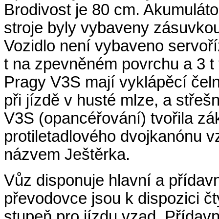
Brodivost
je 80 cm. Akumulátor
stroje byly vybaveny zásuvko
Vozidlo není vybaveno servoří
t na zpevněném povrchu a 3 t 
Pragy V3S mají vyklápěcí čelní 
při jízdě v husté mlze, a
střešn
V3S (opancéřování) tvořila 
protiletadlového dvojkanónu 
názvem Ještěrka.
Vůz disponuje hlavní a přídav
převodovce jsou k dispozici čt
stupeň pro jízdu vzad. Přída