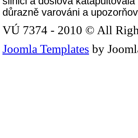
silnici a doslova katapultovala 
důrazně varováni a upozorňová
VÚ 7374 - 2010 © All Righ
Joomla Templates
by Jooml