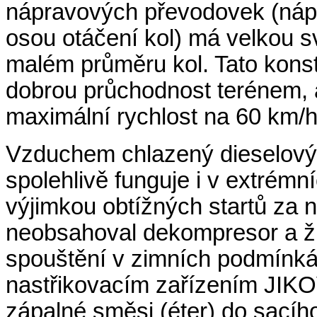
nápravových převodovek (náp
osou otáčení kol) má velkou sv
malém průměru kol. Tato konst
dobrou průchodnost terénem, 
maximální rychlost na 60 km/h
Vzduchem chlazený dieselový 
spolehlivě funguje i v extrém
výjimkou obtížných startů za n
neobsahoval dekompresor a žh
spouštění v zimních podmínká
nastřikovacím zařízením JIKO
zápalné směsi (
éter
) do sacího