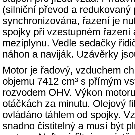
(silniční převod a redukovaný
synchronizována, řazení je nu
spojky při vzestupném řazení 
meziplynu. Vedle sedačky řidi
náhon
a naviják. Uzávěrky js
Motor je řadový, vzduchem chl
objemu 7412 cm³ s přímým vst
rozvodem
OHV
. Výkon motoru
otáčkách za minutu. Olejový filt
ovládáno táhlem od spojky. Vzd
snadno čistitelný a musí být p