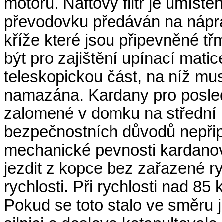
motoru. Naftový filtr je umíst
převodovku předáván na nápra
kříže které jsou připevněné 
být pro zajištění upínací mati
teleskopickou část, na níž mu
namazána. Kardany pro posled
zalomené v domku na střední 
bezpečnostních důvodů nepřipo
mechanické pevnosti kardano
jezdit z kopce bez zařazené ry
rychlosti. Při rychlosti nad 8
Pokud se toto stalo ve směru jí