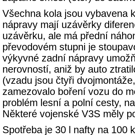
Všechna kola jsou vybavena k
nápravy mají uzávěrky diferen
uzávěrku, ale má přední náhon
převodovém stupni je stoupav
výkyvné zadní nápravy umožň
nerovností, aniž by auto ztratil
(vzadu jsou čtyři dvojmontáž
zamezovalo boření vozu do mě
problém lesní a polní cesty, na
Některé vojenské V3S měly po
Spotřeba je 30 l
nafty
na 100 k