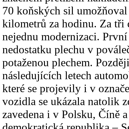
70 koňských sil umožňoval 
kilometrů za hodinu. Za tři 
nejednu modernizaci. Prvn
nedostatku plechu v povále
potaženou plechem. Později
následujících letech automo
které se projevily i v ozn
vozidla se ukázala natolik 
zavedena i v Polsku, Číně 
demokratická republika – S