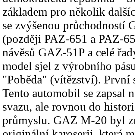
základem pro několik další
se zvýšenou průchodností
(později PAZ-651 a PAZ-65
návěsů GAZ-51P a celé řady
model sjel z výrobního pá
"Poběda" (vítězství). První
Tento automobil se zapsal n
svazu, ale rovnou do histo
průmyslu. GAZ M-20 byl z
originální karoserii, která