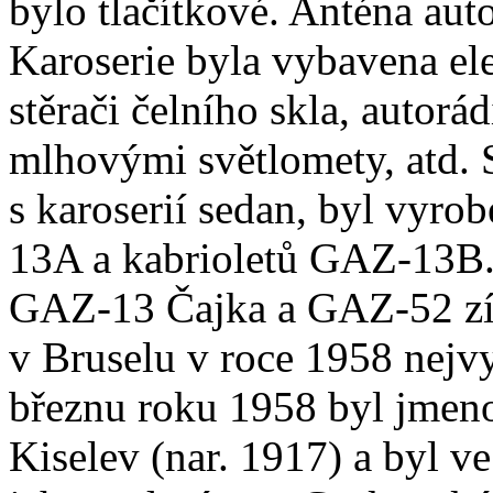
bylo tlačítkové. Anténa aut
Karoserie byla vybavena el
stěrači čelního skla, autor
mlhovými světlomety, atd.
s karoserií sedan, byl vyro
13A a kabrioletů GAZ-13B
GAZ-13 Čajka a GAZ-52 zís
v Bruselu v roce 1958 nejvy
březnu roku 1958 byl jmeno
Kiselev (nar. 1917) a byl v