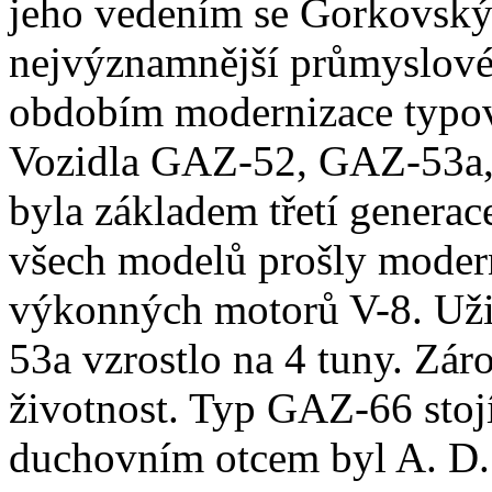
jeho vedením se Gorkovský
nejvýznamnější průmyslové 
obdobím modernizace typov
Vozidla GAZ-52, GAZ-53a, 
byla základem třetí genera
všech modelů prošly modern
výkonných motorů V-8. Uži
53a vzrostlo na 4 tuny. Zár
životnost. Typ GAZ-66 stojí
duchovním otcem byl A. D. 