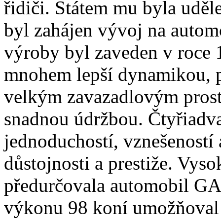
řidiči. Státem mu byla uděl
byl zahájen vývoj na auto
výroby byl zaveden v roce 
mnohem lepší dynamikou, p
velkým zavazadlovým prosto
snadnou údržbou. Čtyřiadvac
jednoduchostí, vznešeností 
důstojnosti a prestiže. Vys
předurčovala automobil GA
výkonu 98 koní umožňoval 