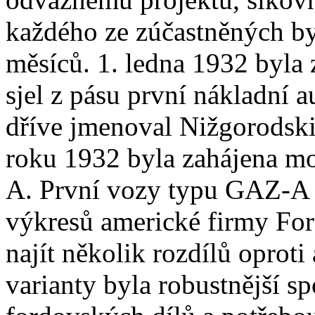
každého ze zúčastněných b
měsíců. 1. ledna 1932 byla 
sjel z pásu první nákladní
dříve jmenoval Nižgorodsk
roku 1932 byla zahájena mo
A. První vozy typu GAZ-A
výkresů americké firmy For
najít několik rozdílů oprot
varianty byla robustnější sp