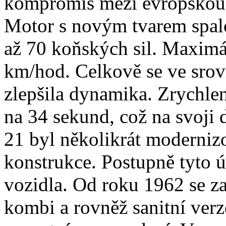
kompromis mezi evropskou 
Motor s novým tvarem spa
až 70 koňských sil. Maximál
km/hod. Celkově se ve sro
zlepšila dynamika. Zrychlení
na 34 sekund, což na svoji
21 byl několikrát modernizo
konstrukce. Postupně tyto 
vozidla. Od roku 1962 se z
kombi a rovněž sanitní verz