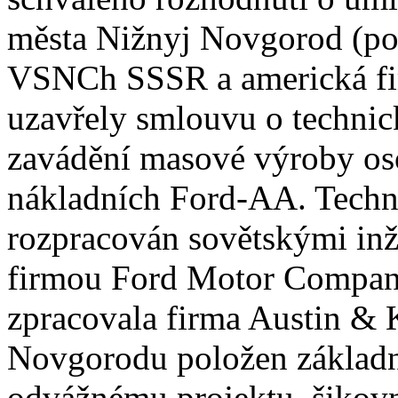
města Nižnyj Novgorod (poz
VSNCh SSSR a americká f
uzavřely smlouvu o technic
zavádění masové výroby os
nákladních Ford-AA. Techno
rozpracován sovětskými inž
firmou Ford Motor Company
zpracovala firma Austin & 
Novgorodu položen základn
odvážnému projektu, šikovn