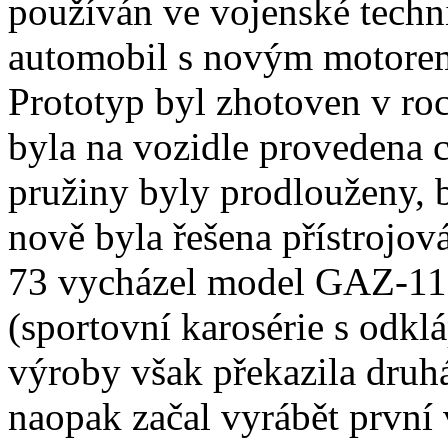
používán ve vojenské techn
automobil s novým motore
Prototyp byl zhotoven v ro
byla na vozidle provedena c
pružiny byly prodlouženy, b
nově byla řešena přístrojo
73 vycházel model GAZ-11-4
(sportovní karosérie s odklá
výroby však překazila druhá
naopak začal vyrábět prvn