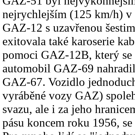
GAZ-51 byl nejvýkonnějším
nejrychlejším (125 km/h) 
GAZ-12 s uzavřenou šestimí
exitovala také karoserie kab
pomoci GAZ-12B, který se v
automobil GAZ-69 nahradil
GAZ-67. Vozidlo jednoduch
vyráběné vozy GAZ) spoleh
svazu, ale i za jeho hranice
pásu koncem roku 1956, se 