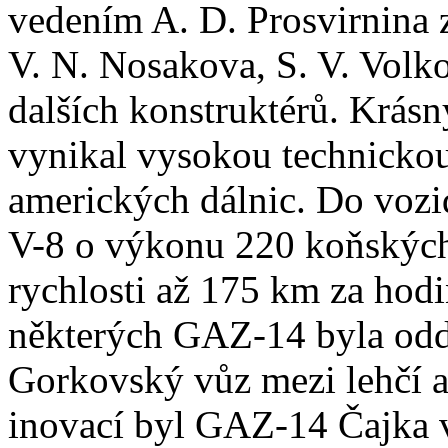
vedením A. D. Prosvirnina 
V. N. Nosakova, S. V. Volk
dalších konstruktérů. Krás
vynikal vysokou technickou
amerických dálnic. Do voz
V-8 o výkonu 220 koňských 
rychlosti až 175 km za hod
některých GAZ-14 byla oddě
Gorkovský vůz mezi lehčí a
inovací byl GAZ-14 Čajka v