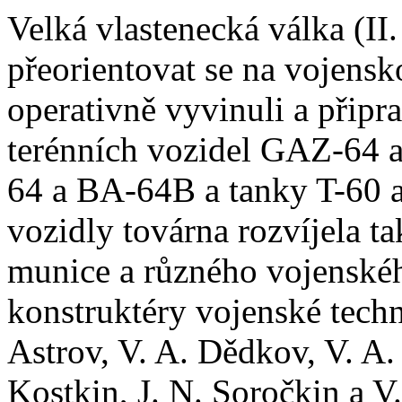
Velká vlastenecká válka (II.
přeorientovat se na vojensk
operativně vyvinuli a přip
terénních vozidel GAZ-64 
64 a BA-64B a tanky T-60 a
vozidly továrna rozvíjela 
munice a různého vojenské
konstruktéry vojenské techn
Astrov, V. A. Dědkov, V. A.
Kostkin, J. N. Soročkin a V