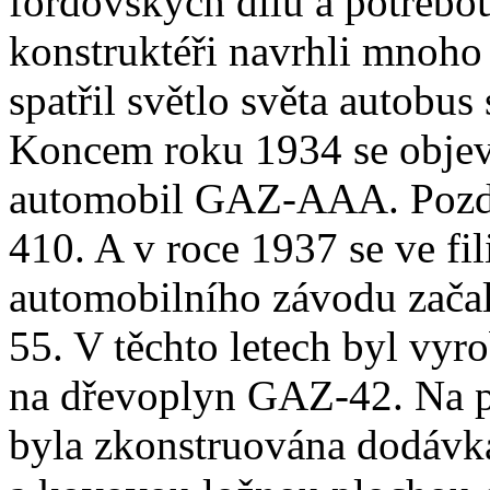
fordovských dílů a potřebou
konstruktéři navrhli mnoho
spatřil světlo světa autob
Koncem roku 1934 se objevi
automobil GAZ-AAA. Pozděj
410. A v roce 1937 se ve fi
automobilního závodu začal
55. V těchto letech byl vy
na dřevoplyn GAZ-42. Na
byla zkonstruována dodávk