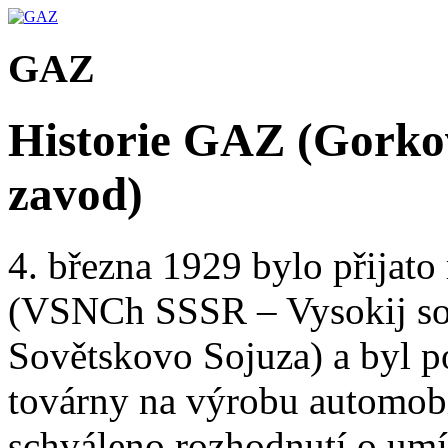
GAZ
Historie GAZ (Gorko
zavod)
4. března 1929 bylo přija
(VSNCh SSSR – Vysokij sov
Sovětskovo Sojuza) a byl 
továrny na výrobu automobi
schváleno rozhodnutí o umí