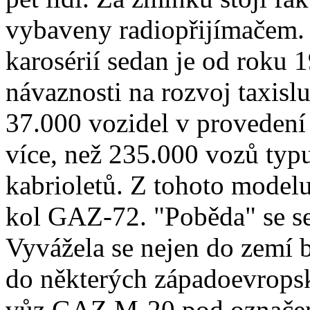
vybaveny radiopřijímačem. 
karosérií sedan je od roku 
návaznosti na rozvoj taxis
37.000 vozidel v proveden
více, než 235.000 vozů ty
kabrioletů. Z tohoto model
kol GAZ-72. "Poběda" se set
Vyvážela se nejen do zemí 
do některých západoevropsk
vůz GAZ M-20 pod označen