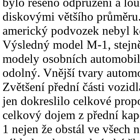
bylo řešeno odpružení a lo
diskovými většího průměru
americký podvozek nebyl ko
Výsledný model M-1, stejně
modely osobních automobilů
odolný. Vnější tvary autom
Zvětšení přední části vozi
jen dokreslilo celkové prop
celkový dojem z přední ka
1 nejen že obstál ve všech n