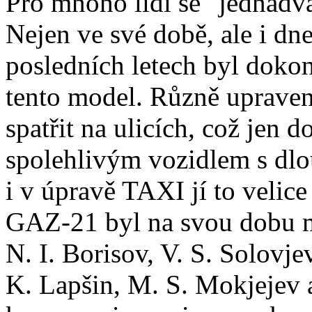
Pro mnoho lidí se "jednadv
Nejen ve své době, ale i dn
posledních letech byl dok
tento model. Různě upravené
spatřit na ulicích, což jen 
spolehlivým vozidlem s dl
i v úpravě TAXI jí to velic
GAZ-21 byl na svou dobu m
N. I. Borisov, V. S. Solovje
K. Lapšin, M. S. Mokjejev a