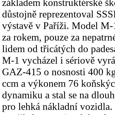
základem konstruktérské š
důstojně reprezentoval SS
výstavě v Paříži. Model M-
za rokem, pouze za nepatrné
lidem od třicátých do pades
M-1 vycházel i sériově vy
GAZ-415 o nosnosti 400 kg
ccm a výkonem 76 koňských 
dynamiku a stal se na dlo
pro lehká nákladní vozidla