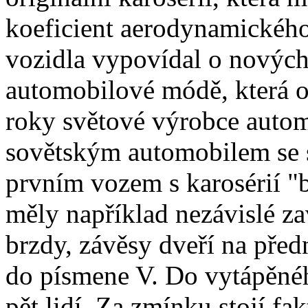
koeficient aerodynamickéh
vozidla vypovídal o nových 
automobilové módě, která ov
roky světové výrobce auto
sovětským automobilem se 
prvním vozem s karosérií "
měly například nezávislé za
brzdy, závěsy dveří na před
do písmene V. Do vytápěnéh
pět lidí. Za zmínku stojí fa