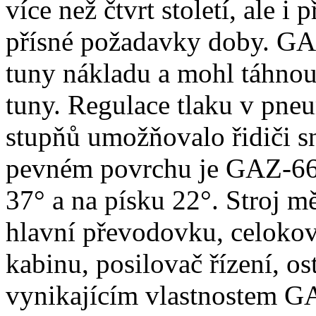
více než čtvrt století, ale i
přísné požadavky doby. GA
tuny nákladu a mohl táhnou
tuny. Regulace tlaku v pne
stupňů umožňovalo řidiči sn
pevném povrchu je GAZ-66 
37° a na písku 22°. Stroj m
hlavní převodovku, celoko
kabinu, posilovač řízení, os
vynikajícím vlastnostem GA