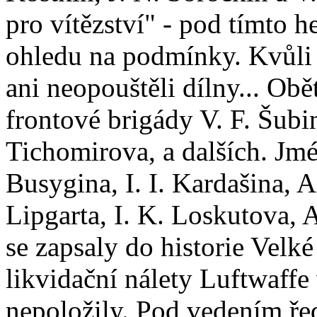
pro vítězství" - pod tímto 
ohledu na podmínky. Kvůli 
ani neopouštěli dílny... Ob
frontové brigády V. F. Šubi
Tichomirova, a dalších. Jmé
Busygina, I. I. Kardašina, A
Lipgarta, I. K. Loskutova,
se zapsaly do historie Velké
likvidační nálety Luftwaffe
nepoložily. Pod vedením řed