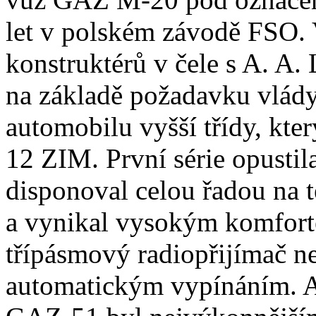
let v polském závodě FSO. 
konstruktérů v čele s A. A
na základě požadavku vlády
automobilu vyšší třídy, kt
12 ZIM. První série opustil
disponoval celou řadou na 
a vynikal vysokým komforte
třípásmový radiopřijímač n
automatickým vypínáním. 