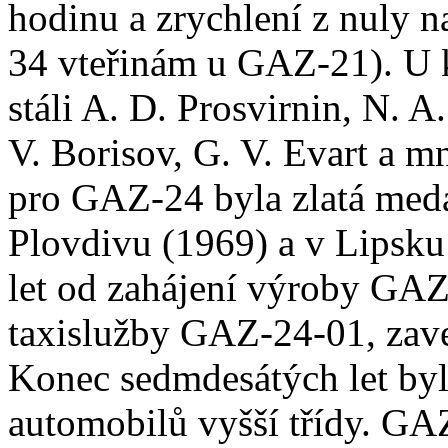
hodinu a zrychlení z nuly n
34 vteřinám u GAZ-21). U
stáli A. D. Prosvirnin, N.
V. Borisov, G. V. Evart a 
pro GAZ-24 byla zlatá meda
Plovdivu (1969) a v Lipsku
let od zahájení výroby GAZ
taxislužby GAZ-24-01, zave
Konec sedmdesátých let byl
automobilů vyšší třídy. GA