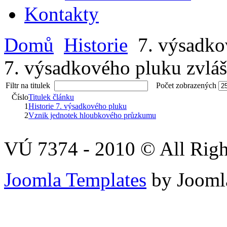
Kontakty
Domů
Historie
7. výsadkov
7. výsadkového pluku zvláš
Filtr na titulek
Počet zobrazených
Číslo
Titulek článku
1
Historie 7. výsadkového pluku
2
Vznik jednotek hloubkového průzkumu
VÚ 7374 - 2010 © All Righ
Joomla Templates
by Jooml